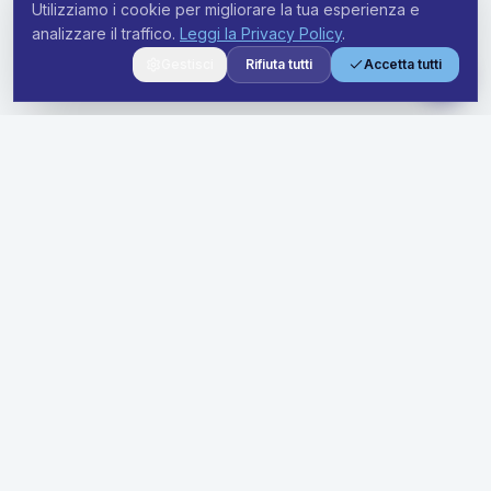
Utilizziamo i cookie per migliorare la tua esperienza e
analizzare il traffico.
Leggi la Privacy Policy
.
Gestisci
Rifiuta tutti
Accetta tutti
Soluzioni premium di noleggio a lungo termine per aziende di
ogni dimensione. Semplifica la tua flotta con prezzi trasparenti
e supporto dedicato.
Soluzioni
Offerte Business