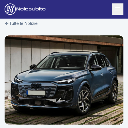
Tutte le Notizie
Home
Offerte Noleggio
Offerte Business
News
Offerte Privati
Usato Sicuro
Offerte Moto
Lavora con Noi
Veicoli Commerciali
Contatti
Offerte Re-Use
Area Cliente
Richiedi Preventivo