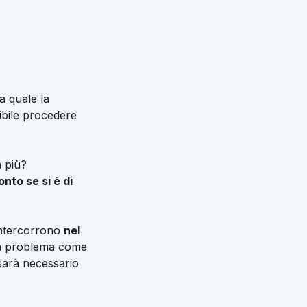
a quale la
ibile procedere
 più?
nto se si è di
intercorrono
nel
un problema come
 sarà necessario