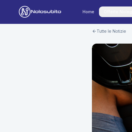
Home
Offerte Noleg
Tutte le Notizie
Home
Offerte Noleggio
Offerte Business
News
Offerte Privati
Usato Sicuro
Offerte Moto
Lavora con Noi
Veicoli Commerciali
Contatti
Offerte Re-Use
Area Cliente