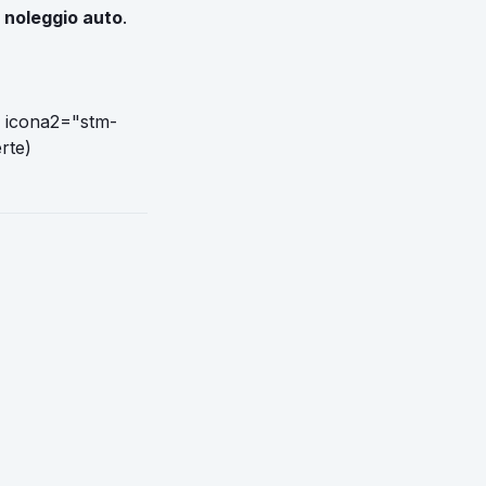
i noleggio auto
.
" icona2="stm-
rte)