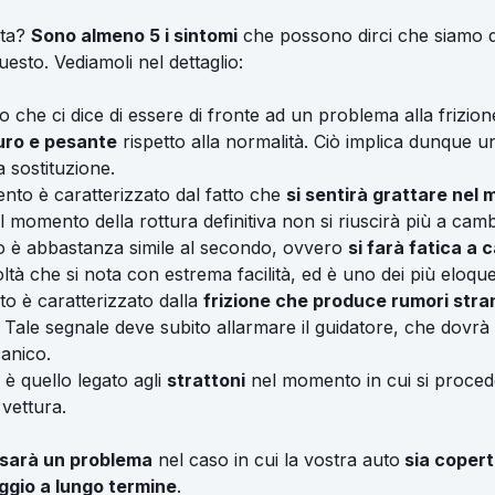
ata?
Sono almeno 5 i sintomi
che possono dirci che siamo d
sto. Vediamoli nel dettaglio:
o che ci dice di essere di fronte ad un problema alla frizio
duro e pesante
rispetto alla normalità. Ciò implica dunque 
a sostituzione.
ento è caratterizzato dal fatto che
si sentirà grattare nel 
al momento della rottura definitiva non si riuscirà più a camb
to è abbastanza simile al secondo, ovvero
si farà fatica a 
coltà che si nota con estrema facilità, ed è uno dei più eloque
to è caratterizzato dalla
frizione che produce rumori stra
 Tale segnale deve subito allarmare il guidatore, che dovrà
anico.
è quello legato agli
strattoni
nel momento in cui si proce
 vettura.
sarà un problema
nel caso in cui la vostra auto
sia copert
ggio a lungo termine
.