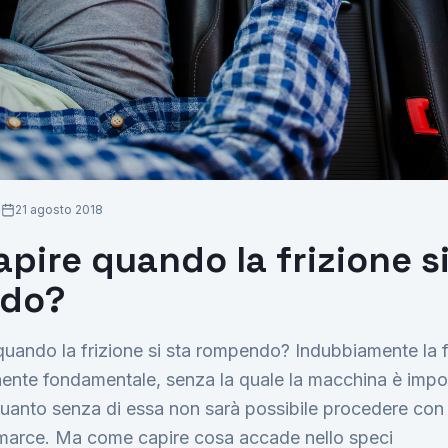
Richiedi Preventivo
21 agosto 2018
pire quando la frizione si
do?
uando la frizione si sta rompendo? Indubbiamente la fr
nte fondamentale, senza la quale la macchina è imposs
quanto senza di essa non sarà possibile procedere con i
marce. Ma come capire cosa accade nello speci