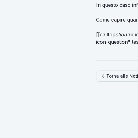
In questo caso inf
Come capire quand
[[callto
action
jab 
icon-question" te
Torna alle Not