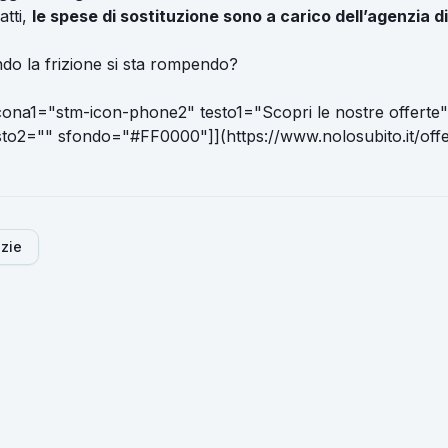
atti,
le spese di sostituzione sono a carico dell’agenzia d
o la frizione si sta rompendo?
icona1="stm-icon-phone2" testo1="Scopri le nostre offerte
sto2="" sfondo="#FF0000"]](https://www.nolosubito.it/offe
izie