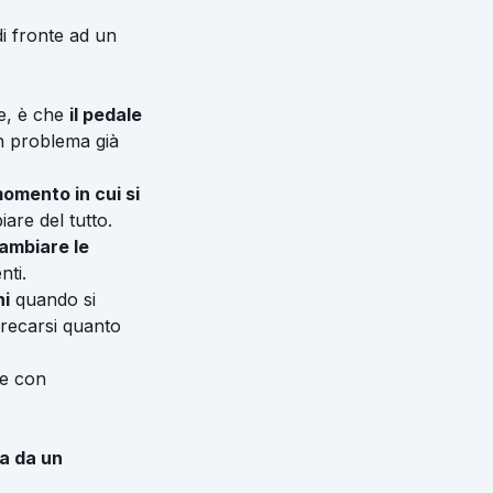
i fronte ad un
ne, è che
il pedale
un problema già
momento in cui si
iare del tutto.
cambiare le
nti.
ni
quando si
 recarsi quanto
de con
a da un