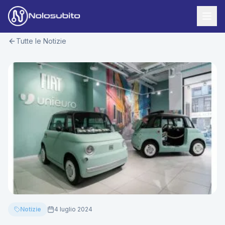
Tutte le Notizie
Home
Offerte Noleggio
Offerte Business
News
Offerte Privati
Usato Sicuro
Offerte Moto
Lavora con Noi
Veicoli Commerciali
Contatti
Offerte Re-Use
Area Cliente
Notizie
4 luglio 2024
Richiedi Preventivo