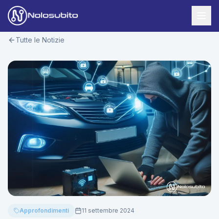
Tutte le Notizie
Home
Offerte Noleggio
Offerte Business
News
Offerte Privati
Usato Sicuro
Offerte Moto
Lavora con Noi
Veicoli Commerciali
Contatti
Offerte Re-Use
Area Cliente
Approfondimenti
11 settembre 2024
Richiedi Preventivo