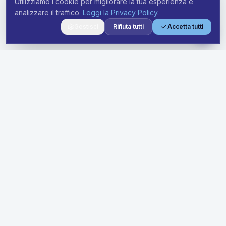
Utilizziamo i cookie per migliorare la tua esperienza e
analizzare il traffico.
Leggi la Privacy Policy
.
Gestisci
Rifiuta tutti
Accetta tutti
Soluzioni premium di noleggio a lungo termine per aziende di
ogni dimensione. Semplifica la tua flotta con prezzi trasparenti
e supporto dedicato.
Soluzioni
Offerte Business