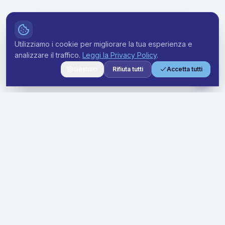
Utilizziamo i cookie per migliorare la tua esperienza e
analizzare il traffico.
Leggi la Privacy Policy
.
Gestisci
Rifiuta tutti
Accetta tutti
Soluzioni premium di noleggio a lungo termine per aziende di
ogni dimensione. Semplifica la tua flotta con prezzi trasparenti
e supporto dedicato.