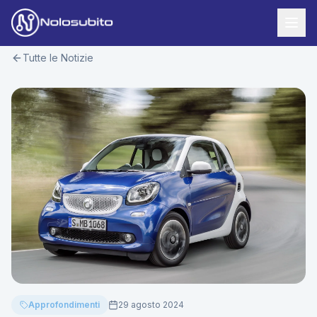
Tutte le Notizie
Home
Offerte Noleggio
Offerte Business
News
Offerte Privati
Usato Sicuro
Offerte Moto
Lavora con Noi
Veicoli Commerciali
Contatti
Offerte Re-Use
Area Cliente
Approfondimenti
29 agosto 2024
Richiedi Preventivo