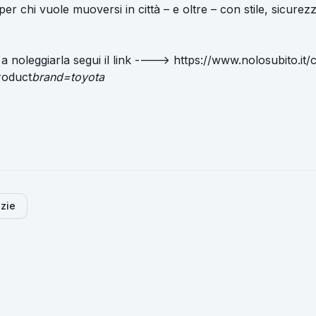
e per chi vuole muoversi in città – e oltre – con stile, sicure
 a noleggiarla segui il link ---->
https://www.nolosubito.it/
roduct
brand=toyota
izie