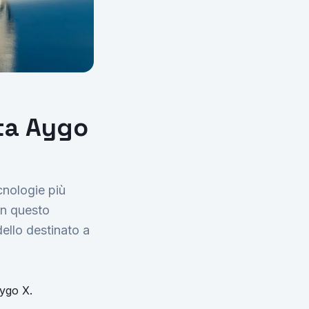
ota Aygo
cnologie più
 In questo
ello destinato a
Aygo X.