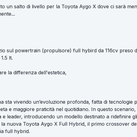
tato un salto di livello per la Toyota Aygo X dove ci sarà 
ente...
zio sul powertrain (propulsore) full hybird da 116cv preso d
1.5 lt.
e la differenza dell'estetica,
ina sta vivendo un’evoluzione profonda, fatta di tecnologie più
reta e maggiore praticità nel quotidiano. In questo scenario,
e leader, introducendo un modello destinato a ridefinire gli
la nuova Toyota Aygo X Full Hybrid, il primo crossover d
a full hybrid.