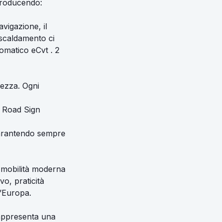
ntroducendo:
vigazione, il
iscaldamento ci
omatico eCvt . 2
ezza. Ogni
, Road Sign
 garantendo sempre
 mobilità moderna
vo, praticità
l’Europa.
, rappresenta una