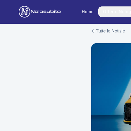
Home
Offerte Noleg
Tutte le Notizie
Home
Offerte Noleggio
Offerte Business
News
Offerte Privati
Usato Sicuro
Offerte Moto
Lavora con Noi
Veicoli Commerciali
Contatti
Offerte Re-Use
Area Cliente