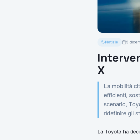
Notizie
5 dice
Interve
X
La mobilità ci
efficienti, so
scenario, Toy
ridefinire gli
La Toyota ha deci