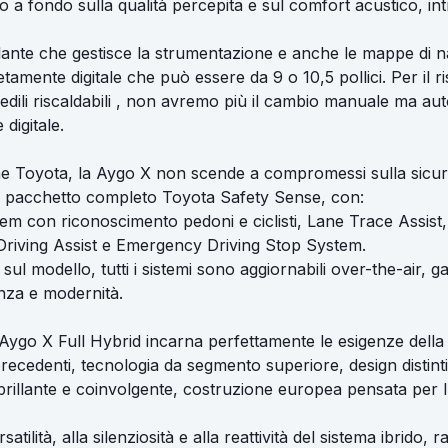
o a fondo sulla qualità percepita e sul comfort acustico, i
lante che gestisce la strumentazione e anche le mappe di na
amente digitale che può essere da 9 o 10,5 pollici. Per il r
edili riscaldabili , non avremo più il cambio manuale ma aut
digitale.
e Toyota, la Aygo X non scende a compromessi sulla sicur
il pacchetto completo Toyota Safety Sense, con:
tem con riconoscimento pedoni e ciclisti, Lane Trace Assist
 Driving Assist e Emergency Driving Stop System.
 sul modello, tutti i sistemi sono aggiornabili over-the-air,
enza e modernità.
ygo X Full Hybrid incarna perfettamente le esigenze della
recedenti, tecnologia da segmento superiore, design distinti
 brillante e coinvolgente, costruzione europea pensata per 
satilità, alla silenziosità e alla reattività del sistema ibrido