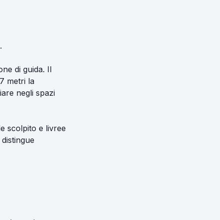
.
ne di guida. Il
,7 metri la
are negli spazi
e scolpito e livree
 distingue