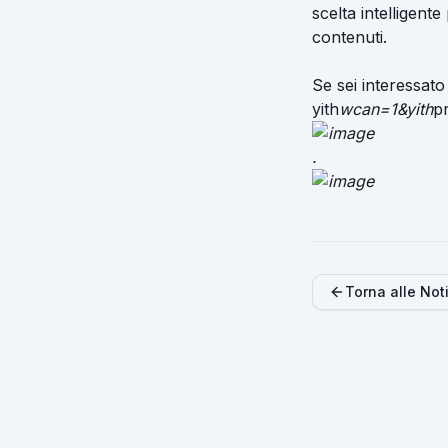
scelta intelligent
contenuti.
Se sei interessato
yith
wcan=1&yith
p
.
Torna alle Not