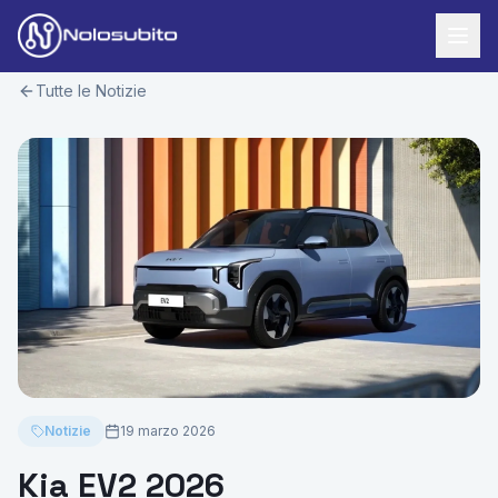
Tutte le Notizie
Home
Offerte Noleggio
Offerte Business
News
Offerte Privati
Usato Sicuro
Offerte Moto
Lavora con Noi
Veicoli Commerciali
Contatti
Offerte Re-Use
Notizie
19 marzo 2026
Area Cliente
Kia EV2 2026
Richiedi Preventivo