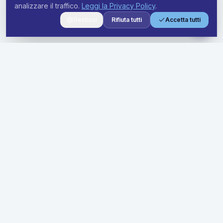
analizzare il traffico.
Leggi la Privacy Policy
.
Gestisci
Rifiuta tutti
Accetta tutti
Soluzioni premium di noleggio a lungo termine per aziende di
ogni dimensione. Semplifica la tua flotta con prezzi trasparenti
e supporto dedicato.
Soluzioni
Offerte Business