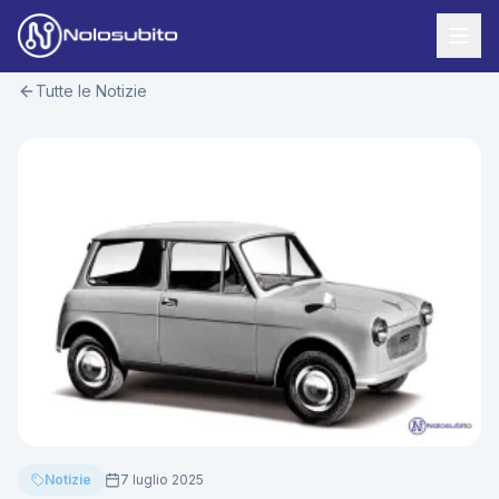
Tutte le Notizie
Home
Offerte Noleggio
Offerte Business
News
Offerte Privati
Usato Sicuro
Offerte Moto
Lavora con Noi
Veicoli Commerciali
Contatti
Offerte Re-Use
Area Cliente
Notizie
7 luglio 2025
Richiedi Preventivo