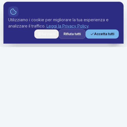
Utilizziamo i cookie per migliorare la tua esperienza e
analizzare il traffico.
Leggi la Privacy Policy
.
Gestisci
Rifiuta tutti
Accetta tutti
Soluzioni premium di noleggio a lungo termine per aziende di
ogni dimensione. Semplifica la tua flotta con prezzi trasparenti
e supporto dedicato.