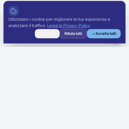
Utilizziamo i cookie per migliorare la tua esperienza e
analizzare il traffico.
Leggi la Privacy Policy
.
Gestisci
Rifiuta tutti
Accetta tutti
Soluzioni premium di noleggio a lungo termine per aziende di
ogni dimensione. Semplifica la tua flotta con prezzi trasparenti
e supporto dedicato.