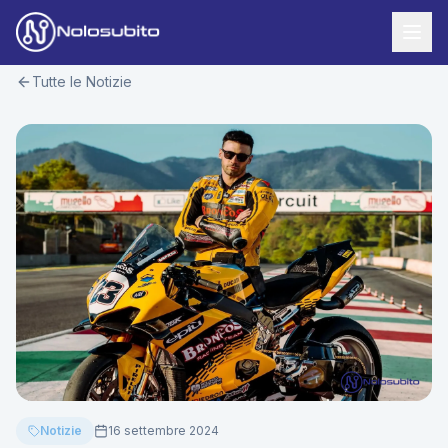
Tutte le Notizie
Home
Offerte Noleggio
Offerte Business
News
Offerte Privati
Usato Sicuro
Offerte Moto
Lavora con Noi
Veicoli Commerciali
Contatti
Offerte Re-Use
Area Cliente
Notizie
16 settembre 2024
Richiedi Preventivo