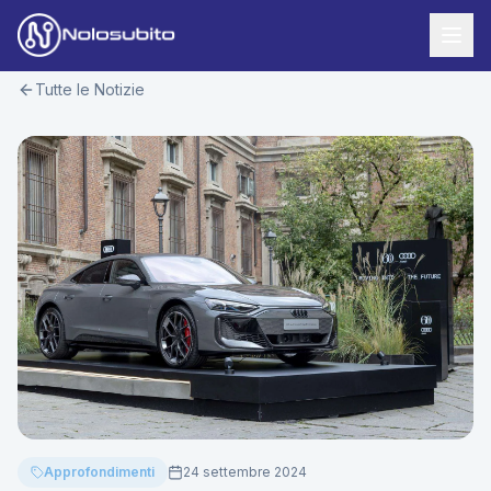
Tutte le Notizie
Home
Offerte Noleggio
Offerte Business
News
Offerte Privati
Usato Sicuro
Offerte Moto
Lavora con Noi
Veicoli Commerciali
Contatti
Offerte Re-Use
Area Cliente
Approfondimenti
24 settembre 2024
Richiedi Preventivo