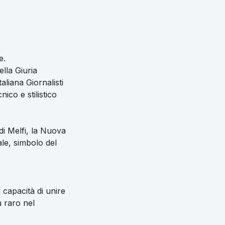
e.
lla Giuria
liana Giornalisti
ico e stilistico
di Melfi, la Nuova
ale, simbolo del
capacità di unire
 raro nel