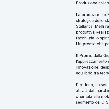
Produzione italia
La produzione a M
strategica dello s
Stellantis, Melfi 
produttiva.Realizz
racchiude lo spiri
Un premio che par
Il Premio della G
l’apprezzamento de
innovazione, desi
equilibrio tra tecn
Per Jeep, da sempr
attratti dal marc
orientata alla mob
segmento dei C-S