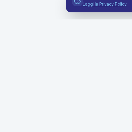
Leggi la Privacy Policy
.
Soluzion
Offerte Bu
Soluzioni premium di noleggio a lungo
Soluzioni F
termine per aziende di ogni dimensione.
Semplifica la tua flotta con prezzi
Mobilità G
trasparenti e supporto dedicato.