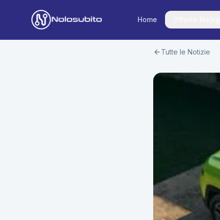
Home
Offerte Noleg
Tutte le Notizie
Home
Offerte Noleggio
Offerte Business
News
Offerte Privati
Usato Sicuro
Offerte Moto
Lavora con Noi
Veicoli Commerciali
Contatti
Offerte Re-Use
Area Cliente