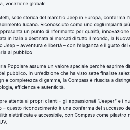
na, vocazione globale
elfi, sede storica del marchio Jeep in Europa, conferma l
tabilimento lucano. Riconosciuto come uno degli impianti più
rappresenta un punto di riferimento per qualità, innovazione e
ata in Italia e destinata ai mercati di tutto il mondo, la Nu
to Jeep – avventura e libertà – con l’eleganza e il gusto del d
la al pubblico
iuria Popolare assume un valore speciale perché esprime d
l pubblico. In un’edizione che ha visto sette finaliste sele
gn e completezza di gamma, la Compass è riuscita a distingu
ologia, efficienza e autenticità.
e attenta ai propri clienti – gli appassionati “Jeeper” e i nu
hio – questo riconoscimento è una conferma del successo del
ilità elettrificata e accessibile, con Compass come pilastro 
UV.