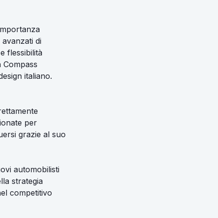
’importanza
 avanzati di
 flessibilità
ova Compass
esign italiano.
irettamente
zionate per
ersi grazie al suo
ovi automobilisti
la strategia
nel competitivo