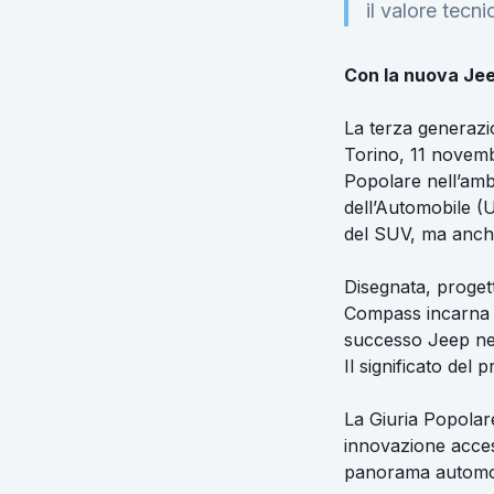
il valore tecni
Con la nuova Je
La terza generazi
Torino, 11 novem
Popolare nell’ambi
dell’Automobile (U
del SUV, ma anche 
Disegnata, progett
Compass incarna l’
successo Jeep ne
Il significato del 
La Giuria Popolar
innovazione acces
panorama automob