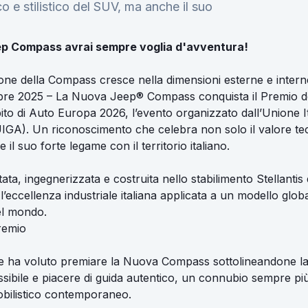
co e stilistico del SUV, ma anche il suo
ep Compass avrai sempre voglia d'avventura!
one della Compass cresce nella dimensioni esterne e intern
bre 2025 – La Nuova Jeep® Compass conquista il Premio de
to di Auto Europa 2026, l’evento organizzato dall’Unione Ita
IGA). Un riconoscimento che celebra non solo il valore tecn
il suo forte legame con il territorio italiano.
ata, ingegnerizzata e costruita nello stabilimento Stellantis 
eccellenza industriale italiana applicata a un modello glob
l mondo.
premio
e ha voluto premiare la Nuova Compass sottolineandone la 
sibile e piacere di guida autentico, un connubio sempre più
ilistico contemporaneo.