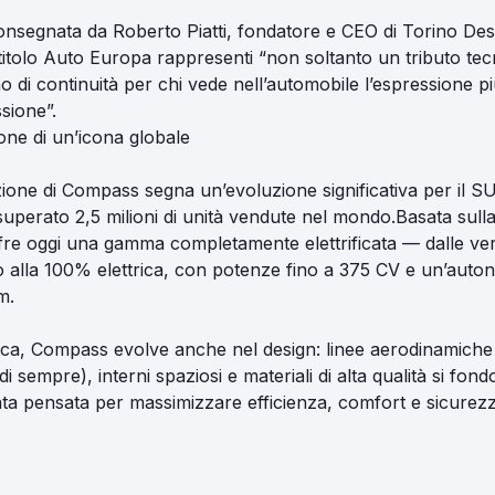
consegnata da Roberto Piatti, fondatore e CEO di Torino Des
 titolo Auto Europa rappresenti “non soltanto un tributo te
o di continuità per chi vede nell’automobile l’espressione più
sione”.
one di un’icona globale
one di Compass segna un’evoluzione significativa per il S
superato 2,5 milioni di unità vendute nel mondo.Basata sull
e oggi una gamma completamente elettrificata — dalle ver
no alla 100% elettrica, con potenze fino a 375 CV e un’auto
m.
ica, Compass evolve anche nel design: linee aerodinamiche
i sempre), interni spaziosi e materiali di alta qualità si fo
ta pensata per massimizzare efficienza, comfort e sicurezz