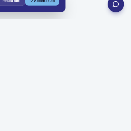
Rifiuta tutti
Accetta tutti
Contatti
info@nolosubito.it
+39 06 4004 9490
+39 3454300936
Sede legale
Via Nuova Poggioreale, 60L
Centro Polifunzionale INAIL, Torre 7
80143 Napoli