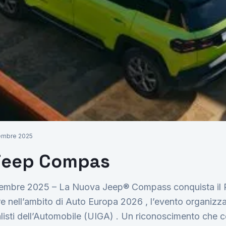
Richiedi Preventivo
embre 2025
Jeep Compas
vembre 2025 – La Nuova Jeep® Compass conquista il 
e nell’ambito di Auto Europa 2026 , l’evento organizza
alisti dell’Automobile (UIGA) . Un riconoscimento che 