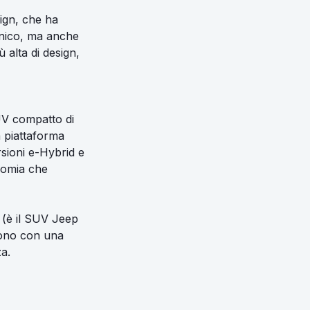
ign, che ha
cnico, ma anche
 alta di design,
UV compatto di
a piattaforma
sioni e-Hybrid e
nomia che
 (è il SUV Jeep
ndono con una
a.