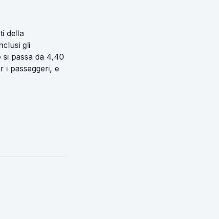
i della
clusi gli
é si passa da 4,40
r i passeggeri, e