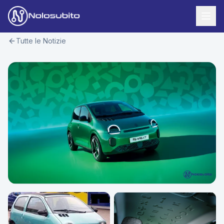
Tutte le Notizie
Home
Offerte Noleggio
Offerte Business
News
Offerte Privati
Usato Sicuro
Offerte Moto
Lavora con Noi
Veicoli Commerciali
Contatti
Offerte Re-Use
Area Cliente
Richiedi Preventivo