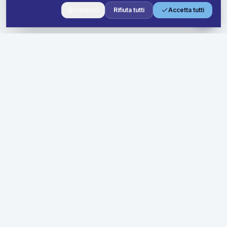
Gestisci
Rifiuta tutti
Accetta tutti
Soluzioni premium di noleggio a lungo termine per aziende di
ogni dimensione. Semplifica la tua flotta con prezzi trasparenti
e supporto dedicato.
Soluzioni
Offerte Business
Soluzioni Flotta