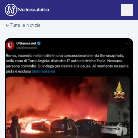
Tutte le Notizie
Home
Offerte Noleggio
Offerte Business
News
Offerte Privati
Usato Sicuro
Offerte Moto
Lavora con Noi
Veicoli Commerciali
Contatti
Offerte Re-Use
Area Cliente
Richiedi Preventivo