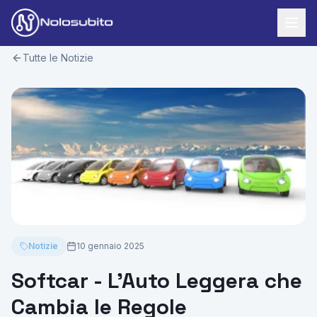
Tutte le Notizie
Home
Offerte Noleggio
Offerte Business
News
Offerte Privati
Usato Sicuro
Offerte Moto
Lavora con Noi
Veicoli Commerciali
Contatti
Notizie
10 gennaio 2025
Offerte Re-Use
Softcar - L'Auto Leggera che
Area Cliente
Cambia le Regole
Richiedi Preventivo