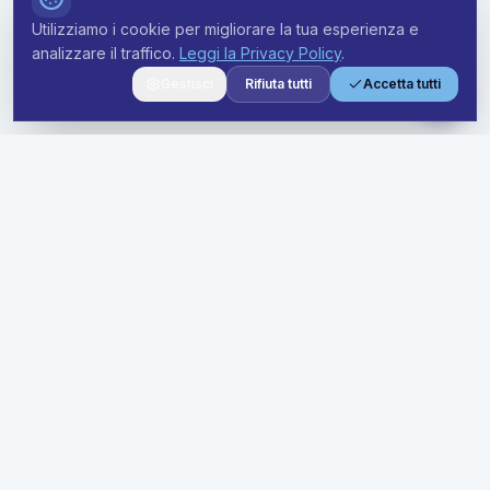
Utilizziamo i cookie per migliorare la tua esperienza e
analizzare il traffico.
Leggi la Privacy Policy
.
Gestisci
Rifiuta tutti
Accetta tutti
Soluzioni premium di noleggio a lungo termine per aziende di
ogni dimensione. Semplifica la tua flotta con prezzi trasparenti
e supporto dedicato.
Soluzioni