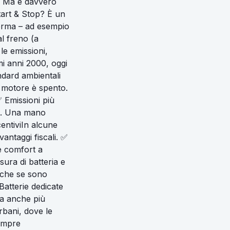
i. Ma è davvero
tart & Stop? È un
ferma – ad esempio
al freno (a
e emissioni,
mi anni 2000, oggi
andard ambientali
l motore è spento.
✅ Emissioni più
₂. Una mano
centiviIn alcune
antaggi fiscali. ✅
e comfort a
ura di batteria e
nche se sono
Batterie dedicate
ma anche più
urbani, dove le
sempre