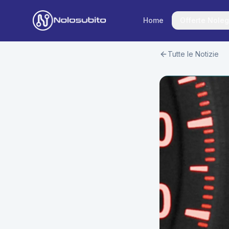
Home
Offerte Noleg
Tutte le Notizie
Home
Offerte Noleggio
Offerte Business
News
Offerte Privati
Usato Sicuro
Offerte Moto
Lavora con Noi
Veicoli Commerciali
Contatti
Offerte Re-Use
Area Cliente