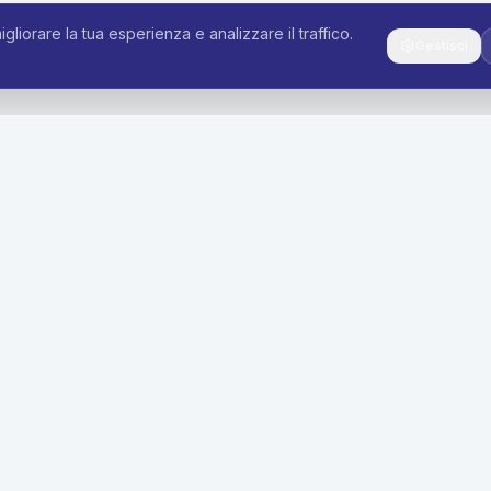
igliorare la tua esperienza e analizzare il traffico.
Gestisci
i
Azienda
siness
Contattaci
lotta
Diventa Partner
reen
Area Clienti
Area Partners
Privacy Policy