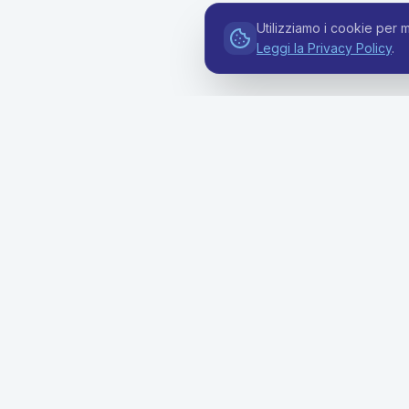
Utilizziamo i cookie per m
Leggi la Privacy Policy
.
Soluzion
Offerte Bu
Soluzioni premium di noleggio a lungo
Soluzioni F
termine per aziende di ogni dimensione.
Semplifica la tua flotta con prezzi
Mobilità G
trasparenti e supporto dedicato.