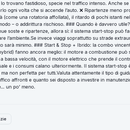
o trovano fastidioso, specie nel traffico intenso. Anche se s
rlo ogni volta che si accende l’auto. ❌ Ripartenze meno pro
 (come una rotatoria affollata), il ritardo di pochi istanti n
modo – o addirittura rischioso. ### Quando è davvero utile?
nue soste e ripartenze, allora sì: il sistema start-stop può fa
are l’ambiente.Se invece viaggi soprattutto su strade extra
tto sarà minimo. ### Start & Stop + Ibrido: la combo vincent
 hybrid) fanno ancora meglio: il motore a combustione può
a bassa velocità, con il motore elettrico che prende il contr
sale e i consumi calano ulteriormente. Il sistema start-stop
e, ma non perfetta per tutti.Valuta attentamente il tipo di guid
ffico affronti e quanto sei disposto a investire in manutenzio
e... un po’ meno.
izie