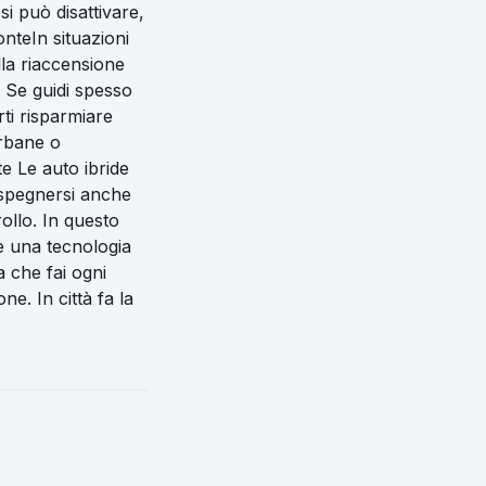
i può disattivare,
nteIn situazioni
ella riaccensione
 Se guidi spesso
rti risparmiare
urbane o
e Le auto ibride
 spegnersi anche
ollo. In questo
 è una tecnologia
a che fai ogni
ne. In città fa la