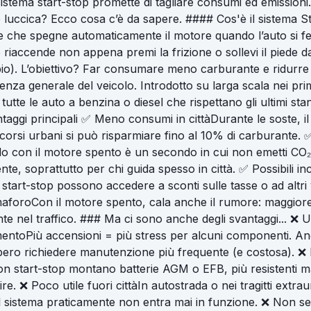
sistema start-stop promette di tagliare consumi ed emission
e luccica? Ecco cosa c’è da sapere. #### Cos'è il sistema S
nte che spegne automaticamente il motore quando l’auto si 
 riaccende non appena premi la frizione o sollevi il piede d
o). L’obiettivo? Far consumare meno carburante e ridurre l
cienza generale del veicolo. Introdotto su larga scala nei pri
i tutte le auto a benzina o diesel che rispettano gli ultimi st
taggi principali ✅ Meno consumi in cittàDurante le soste, i
corsi urbani si può risparmiare fino al 10% di carburante. 
o con il motore spento è un secondo in cui non emetti CO
nte, soprattutto per chi guida spesso in città. ✅ Possibili in
start-stop possono accedere a sconti sulle tasse o ad altri v
emaforoCon il motore spento, cala anche il rumore: maggior
e nel traffico. ### Ma ci sono anche degli svantaggi... ❌ Us
entoPiù accensioni = più stress per alcuni componenti. A
bbero richiedere manutenzione più frequente (e costosa). ❌ 
on start-stop montano batterie AGM o EFB, più resistenti 
re. ❌ Poco utile fuori cittàIn autostrada o nei tragitti extra
il sistema praticamente non entra mai in funzione. ❌ Non 