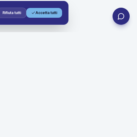
Rifiuta tutti
Accetta tutti
Contatti
info@nolosubito.it
+39 06 4004 9490
+39 3454300936
Sede legale
Via Nuova Poggioreale, 60L
Centro Polifunzionale INAIL, Torre 7