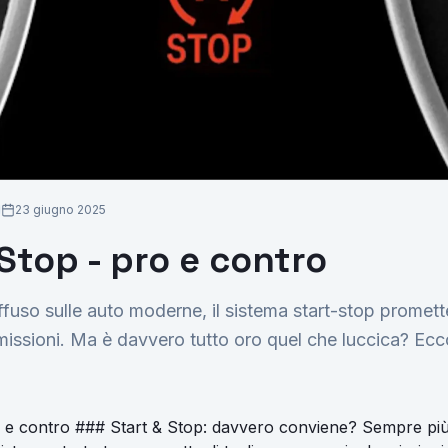
Richiedi Preventivo
23 giugno 2025
 Stop - pro e contro
fuso sulle auto moderne, il sistema start-stop promette
issioni. Ma è davvero tutto oro quel che luccica? Ecc
o e contro ### Start & Stop: davvero conviene? Sempre più 