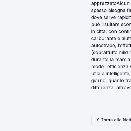
apprezzatoAlcuni l
spesso bisogna fa
dove serve rapidità
può risultare sco
in città, con conti
carburante e aiut
autostrade, l’effe
(soprattutto mild
durante la marcia 
modo l’efficienza 
utile e intelligent
giorno, quanto tra
differenza, altrov
Torna alle Not