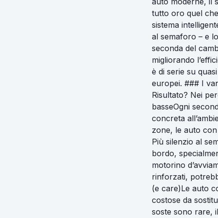
auto moderne, il 
tutto oro quel ch
sistema intellige
al semaforo – e lo
seconda del cambi
migliorando l’effi
è di serie su quas
europei. ### I van
Risultato? Nei per
basseOgni second
concreta all’ambie
zone, le auto con 
Più silenzio al s
bordo, specialment
motorino d’avviam
rinforzati, potre
(e care)Le auto c
costose da sostitui
soste sono rare, 