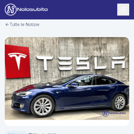
Tutte le Notizie
Home
Offerte Noleggio
Offerte Business
News
Offerte Privati
Usato Sicuro
Offerte Moto
Lavora con Noi
Veicoli Commerciali
Contatti
Offerte Re-Use
Area Cliente
Richiedi Preventivo