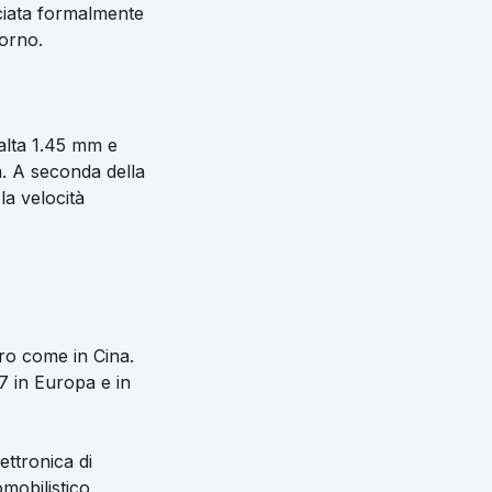
ciata formalmente
iorno.
alta 1.45 mm e
ia. A seconda della
a velocità
ro come in Cina.
7 in Europa e in
ttronica di
mobilistico.