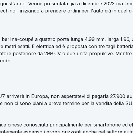
 quest'anno. Venne presentata già a dicembre 2023 ma lan
chino, iniziando a prendere ordini per l'auto già in quel g
berlina-coupé a quattro porte lunga 4.99 mm, larga 1.96, 
e metri esatti. È elettrica ed è proposta con tre tagli batter
tore posteriore da 299 CV o due unità propulsive. Mentre l
km/h.
7 arriverà in Europa, non aspettatevi di pagarla 27.900 eu
 non ci sono piani a breve termine per la vendita della SU
nda cinese conosciuta principalmente per smartphone ed ele
temente espanso i propri orizzonti anche nel settore auto