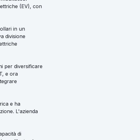
ettriche (EV), con
ollari in un
va divisione
ettriche
i per diversificare
T, e ora
ntegrare
rica e ha
uzione. L'azienda
pacità di