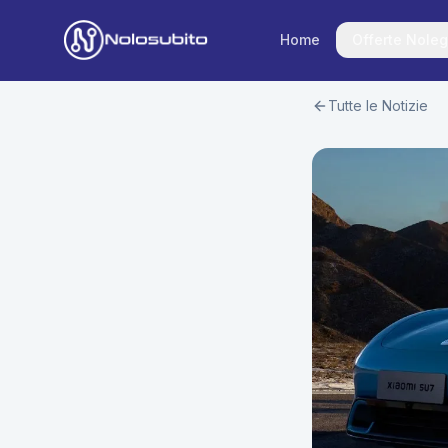
Home
Offerte Noleg
Tutte le Notizie
Home
Offerte Noleggio
Offerte Business
News
Offerte Privati
Usato Sicuro
Offerte Moto
Lavora con Noi
Veicoli Commerciali
Contatti
Offerte Re-Use
Area Cliente