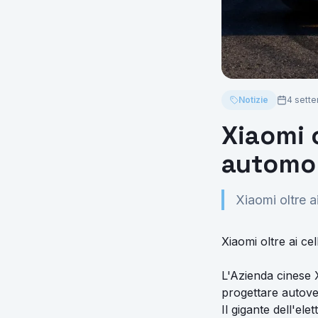
Notizie
4 sett
Xiaomi o
automob
Xiaomi oltre a
Xiaomi oltre ai ce
L'Azienda cinese 
progettare autovet
Il gigante dell'el