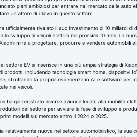
nciato piani ambiziosi per entrare nel mercato delle auto el
ntare un attore di rilievo in questo settore.
 ufficialmente rivelato il suo investimento di 10 miliardi di d
llo sviluppo di veicoli elettrici nei prossimi 10 anni. La nuo
 Xiaomi mira a progettare, produrre e vendere automobili el
l settore EV si inserisce in una più ampia strategia di Xiaom
 di prodotti, includendo tecnologie smart home, dispositivi Io
che, sfruttando la propria esperienza in AI e software per i
ate nei veicoli.
 ha già registrato diverse aziende legate alla mobilità elett
oduttori del settore per avviare la fase di sviluppo e prod
 primi modelli sul mercato entro il 2024 o 2025.
a relativamente nuova nel settore automobilistico, la sua ca