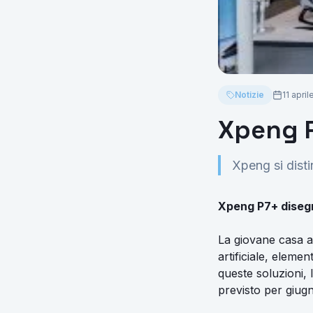
Notizie
11 apri
Xpeng P
Xpeng si disti
Xpeng P7+ disegn
La giovane casa au
artificiale, eleme
queste soluzioni, 
previsto per giugn