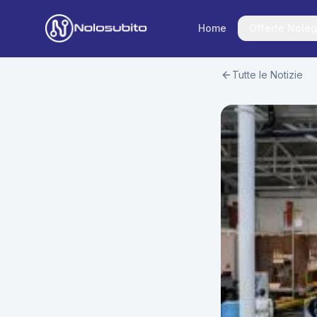
Home
Offerte Noleg
Tutte le Notizie
Home
Offerte Noleggio
Offerte Business
News
Offerte Privati
Usato Sicuro
Offerte Moto
Lavora con Noi
Veicoli Commerciali
Contatti
Offerte Re-Use
Area Cliente