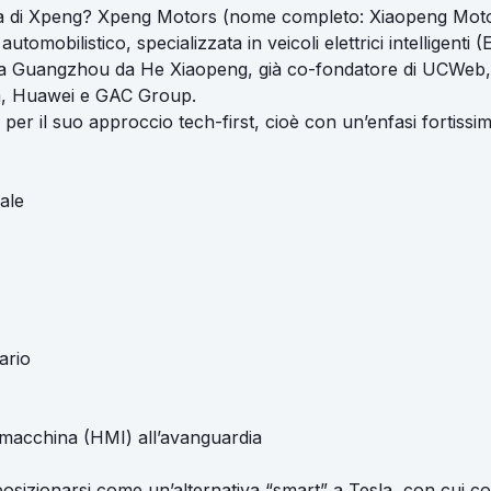
ria di Xpeng? Xpeng Motors (nome completo: Xiaopeng Moto
automobilistico, specializzata in veicoli elettrici intelligenti (
a Guangzhou da He Xiaopeng, già co-fondatore di UCWeb, e
aba, Huawei e GAC Group.
 per il suo approccio tech-first, cioè con un’enfasi fortissi
iale
ario
macchina (HMI) all’avanguardia
posizionarsi come un’alternativa “smart” a Tesla, con cui c