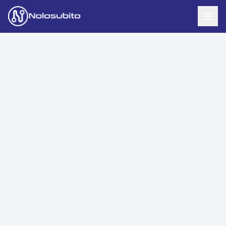
Home
Offerte Noleggio
Offerte Business
News
Offerte Privati
Usato Sicuro
Offerte Moto
Lavora con Noi
Veicoli Commerciali
Contatti
Offerte Re-Use
Area Cliente
Richiedi Preventivo