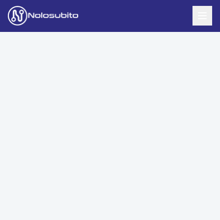
Home
Offerte Noleggio
Offerte Business
News
Offerte Privati
Usato Sicuro
Offerte Moto
Lavora con Noi
Veicoli Commerciali
Contatti
Offerte Re-Use
Area Cliente
Richiedi Preventivo