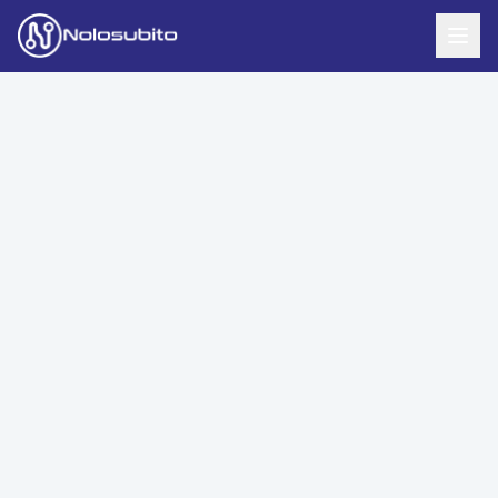
Home
Offerte Noleggio
Offerte Business
News
Offerte Privati
Usato Sicuro
Offerte Moto
Lavora con Noi
Veicoli Commerciali
Contatti
Offerte Re-Use
Area Cliente
Richiedi Preventivo