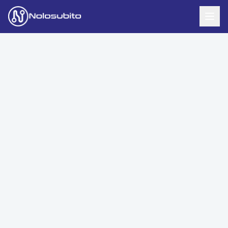
Home
Offerte Noleggio
Offerte Business
News
Offerte Privati
Usato Sicuro
Offerte Moto
Lavora con Noi
Veicoli Commerciali
Contatti
Offerte Re-Use
Area Cliente
Richiedi Preventivo