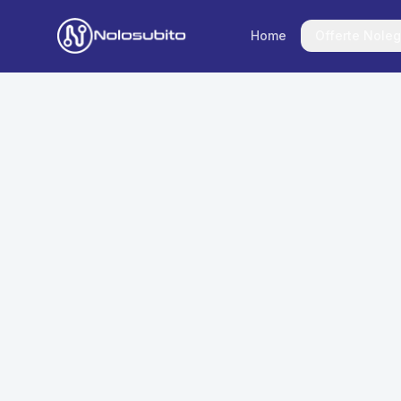
Home
Offerte Noleg
Home
Offerte Noleggio
Offerte Business
News
Offerte Privati
Usato Sicuro
Offerte Moto
Lavora con Noi
Veicoli Commerciali
Contatti
Offerte Re-Use
Area Cliente