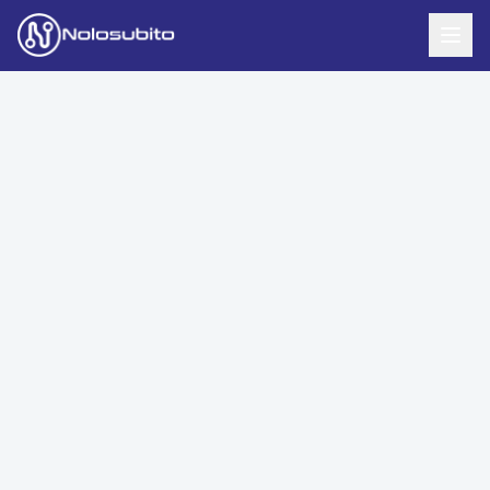
Home
Offerte Noleggio
Offerte Business
News
Offerte Privati
Usato Sicuro
Offerte Moto
Lavora con Noi
Veicoli Commerciali
Contatti
Offerte Re-Use
Area Cliente
Richiedi Preventivo