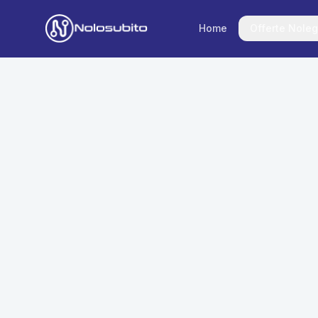
Home
Offerte Noleg
Home
Offerte Noleggio
Offerte Business
News
Offerte Privati
Usato Sicuro
Offerte Moto
Lavora con Noi
Veicoli Commerciali
Contatti
Offerte Re-Use
Area Cliente