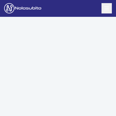
Home
Offerte Noleggio
Offerte Business
News
Offerte Privati
Usato Sicuro
Offerte Moto
Lavora con Noi
Veicoli Commerciali
Contatti
Offerte Re-Use
Area Cliente
Richiedi Preventivo