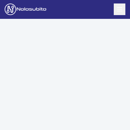
Home
Offerte Noleggio
Offerte Business
News
Offerte Privati
Usato Sicuro
Offerte Moto
Lavora con Noi
Veicoli Commerciali
Contatti
Offerte Re-Use
Area Cliente
Richiedi Preventivo