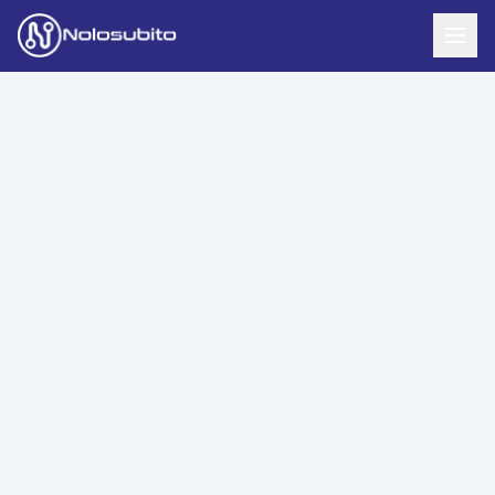
Home
Offerte Noleggio
Offerte Business
News
Offerte Privati
Usato Sicuro
Offerte Moto
Lavora con Noi
Veicoli Commerciali
Contatti
Offerte Re-Use
Area Cliente
Richiedi Preventivo