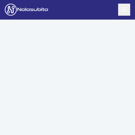
Home
Offerte Noleggio
Offerte Business
News
Offerte Privati
Usato Sicuro
Offerte Moto
Lavora con Noi
Veicoli Commerciali
Contatti
Offerte Re-Use
Area Cliente
Richiedi Preventivo